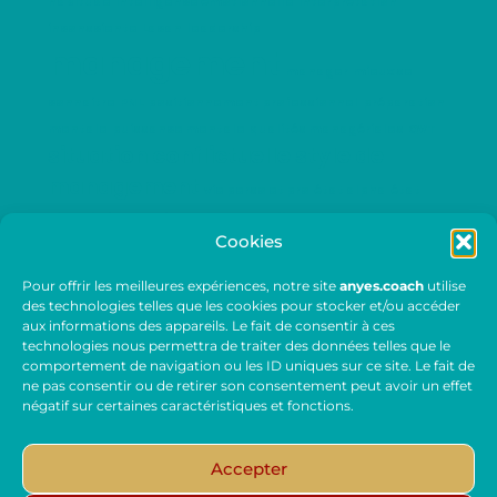
habitude
intelligence émotionnelle
interprétation
inconsciente
Lacan
leadership
management
manager
mieux se
connaitre
PNL
positionnement professionnel
préparation
mentale
puissance mentale
qualités managériales
QVT
situation conflictuelle
style de
management
vie perso et pro
état alpha
état
d'esprit
évoluer
évolution de carrière
Cookies
Pour offrir les meilleures expériences, notre site
anyes.coach
utilise
des technologies telles que les cookies pour stocker et/ou accéder
CONTACTEZ ANYES FORSTER
aux informations des appareils. Le fait de consentir à ces
technologies nous permettra de traiter des données telles que le
comportement de navigation ou les ID uniques sur ce site. Le fait de
ne pas consentir ou de retirer son consentement peut avoir un effet
négatif sur certaines caractéristiques et fonctions.
Accepter