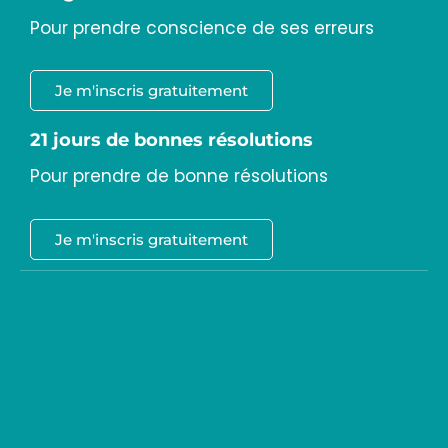
Pour prendre conscience de ses erreurs
Je m'inscris gratuitement
21 jours de bonnes résolutions
Pour prendre de bonne résolutions
Je m'inscris gratuitement
Sujets
bien-être au travail
confiance en soi
coordonner ses
équipes
donner du sens
entrepreneur
force mentale
habitude
intelligence émotionnelle
interprétation
inconsciente
Lacan
leadership