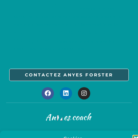
management
manager
mieux se
connaitre
PNL
positionnement professionnel
préparation
mentale
puissance mentale
qualités managériales
QVT
situation conflictuelle
style de
management
vie perso et pro
état alpha
état
d'esprit
évoluer
évolution de carrière
CONTACTEZ ANYES FORSTER
Mentions légales