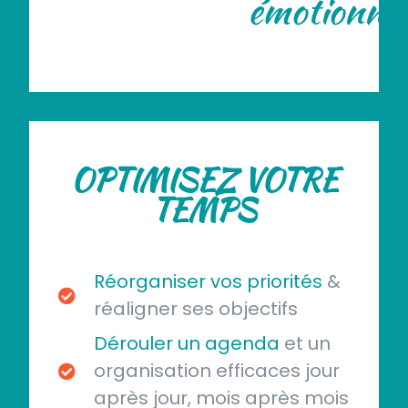
émotionnel
OPTIMISEZ VOTRE
TEMPS
Réorganiser vos priorités
&
réaligner ses objectifs
Dérouler un agenda
et un
organisation efficaces jour
après jour, mois après mois