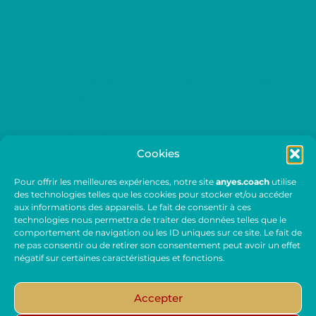
habitude
intelligence émotionnelle
interprétation
inconsciente
Lacan
leadership
management
manager
mieux se
connaitre
PNL
positionnement professionnel
préparation
mentale
puissance mentale
qualités managériales
QVT
situation conflictuelle
style de
management
vie perso et pro
état alpha
état
d'esprit
évoluer
évolution de carrière
Cookies
Pour offrir les meilleures expériences, notre site
anyes.coach
utilise
des technologies telles que les cookies pour stocker et/ou accéder
CONTACTEZ ANYES FORSTER
aux informations des appareils. Le fait de consentir à ces
technologies nous permettra de traiter des données telles que le
comportement de navigation ou les ID uniques sur ce site. Le fait de
ne pas consentir ou de retirer son consentement peut avoir un effet
négatif sur certaines caractéristiques et fonctions.
Accepter