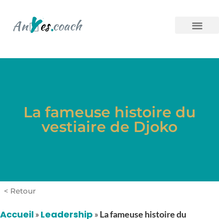
La fameuse histoire du
vestiaire de Djoko
< Retour
Accueil
Leadership
»
»
La fameuse histoire du