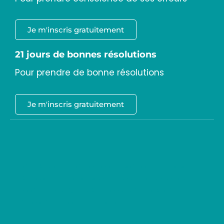
Je m'inscris gratuitement
21 jours de bonnes résolutions
Pour prendre de bonne résolutions
Je m'inscris gratuitement
Sujets
bien-être au travail
confiance en soi
coordonner ses
équipes
donner du sens
entrepreneur
force mentale
habitude
intelligence émotionnelle
interprétation
inconsciente
Lacan
leadership
management
manager
mieux se